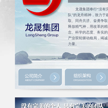
龙晟集团奉行“没有
队”的龙舟精神，致力于
取、同舟共济、奋勇争取
释放精气神，用改革的精
念、科学的态度、务实的
产业双轮驱动格局，竭诚
力量。