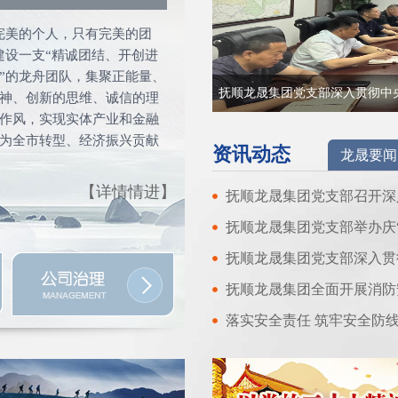
完美的个人，只有完美的团
建设一支“精诚团结、开创进
”的龙舟团队，集聚正能量、
神、创新的思维、诚信的理
作风，实现实体产业和金融
为全市转型、经济振兴贡献
资讯动态
龙晟要闻
【详情情进】
抚顺龙晟集团党支部举办庆
抚顺龙晟集团全面开展消防
落实安全责任 筑牢安全防