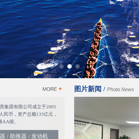
图片新闻 /
Photo News
营集团有限公司成立于2005
元人民币，资产总额133亿元，
级AA级。
 / 助推器 / 发动机