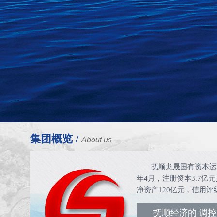
集团概览 /
About us
抚顺龙晟国有资本运
年4月，注册资本3.7亿
净资产120亿元，信用评
抚顺经济的 调控器